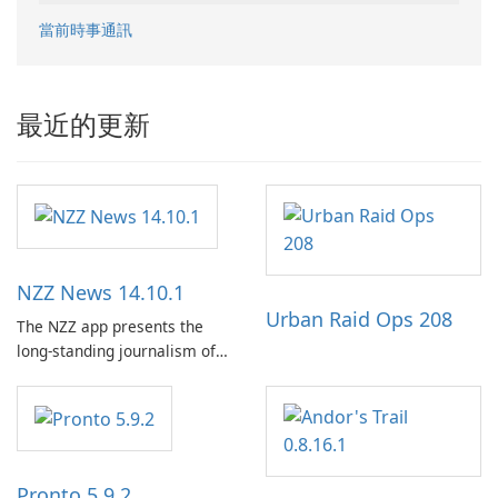
當前時事通訊
最近的更新
NZZ News 14.10.1
Urban Raid Ops 208
The NZZ app presents the
long-standing journalism of
the NZZ, rooted in
independence, open debate,
and a liberal outlook that
embraces diverse opinion.
Pronto 5.9.2