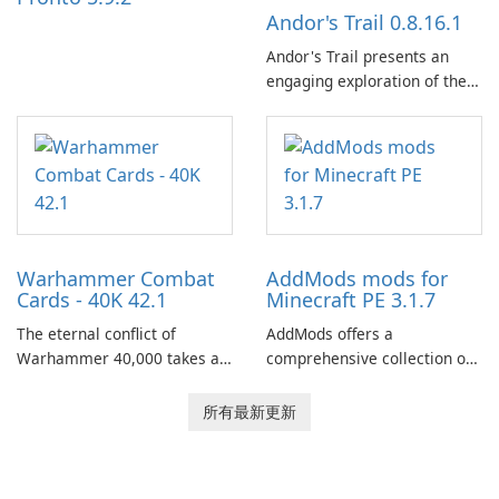
Andor's Trail 0.8.16.1
Andor's Trail presents an
engaging exploration of the
fantasy world of Dhayavar,
centered around the pursuit
of your brother, Andor,
through a quest-driven
narrative inspired by classic
role-playing games.
Warhammer Combat
AddMods mods for
Cards - 40K 42.1
Minecraft PE 3.1.7
The eternal conflict of
AddMods offers a
Warhammer 40,000 takes a
comprehensive collection of
new turn in Warhammer
add-ons for Minecraft PE,
Combat Cards - 40K, a card
allowing you to enhance your
所有最新更新
game featuring miniatures
gameplay with incredible
from Games Workshop's
mods and maps. With these
Warhammer 40,000
add-ons, your Minecraft PE