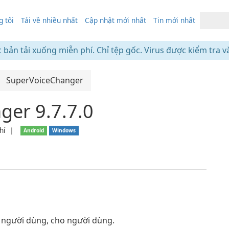
 tôi
Tải về nhiều nhất
Cập nhật mới nhất
Tin mới nhất
c bản tải xuống miễn phí. Chỉ tệp gốc. Virus được kiểm tra v
SuperVoiceChanger
ger 9.7.7.0
hí
❘
Android
Windows
i người dùng, cho người dùng.