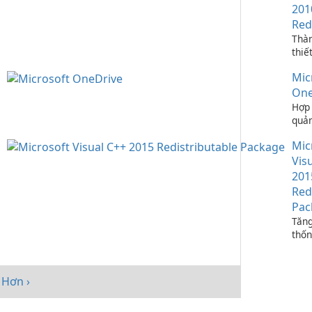
201
Red
Thà
thiế
ứng 
Mic
C++
One
Hợp 
quản
bạn 
Mic
One
Vis
201
Red
Pac
Tăng
thốn
Micr
C++
Redi
Hơn ›
Pack