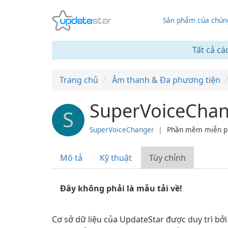
Sản phẩm của chúng
Tất cả cá
Trang chủ
Âm thanh & Đa phương tiện
SuperVoiceChan
S
SuperVoiceChanger
❘
Phần mềm miễn p
Mô tả
Kỹ thuật
Tùy chỉnh
Đây không phải là mẫu tải về!
Cơ sở dữ liệu của UpdateStar được duy trì bở