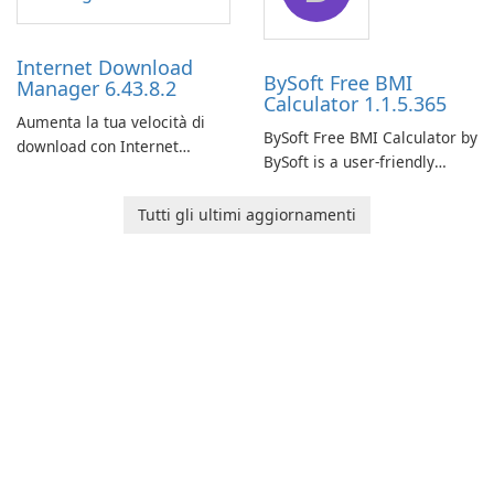
time insights into its
performance.
Internet Download
BySoft Free BMI
Manager 6.43.8.2
Calculator 1.1.5.365
Aumenta la tua velocità di
BySoft Free BMI Calculator by
download con Internet
BySoft is a user-friendly
Download Manager!
software application
designed to help you
Tutti gli ultimi aggiornamenti
calculate your Body Mass
Index quickly and accurately.