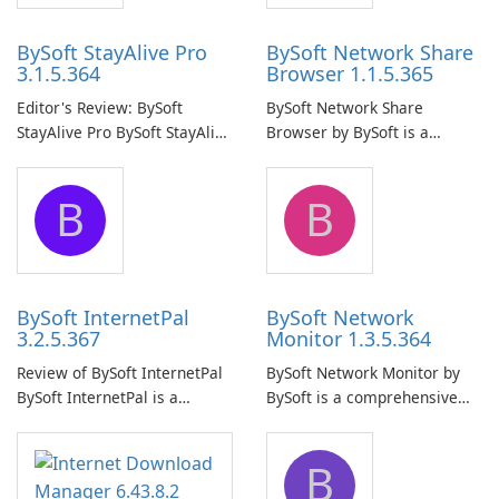
BySoft StayAlive Pro
BySoft Network Share
3.1.5.364
Browser 1.1.5.365
Editor's Review: BySoft
BySoft Network Share
StayAlive Pro BySoft StayAlive
Browser by BySoft is a
Pro is a reliable software
comprehensive software
application designed to
application that allows users
B
B
ensure the continuous and
to easily browse and manage
uninterrupted operation of
shared folders on their
your computer system.
network.
BySoft InternetPal
BySoft Network
3.2.5.367
Monitor 1.3.5.364
Review of BySoft InternetPal
BySoft Network Monitor by
BySoft InternetPal is a
BySoft is a comprehensive
comprehensive software
network monitoring software
application designed to
designed to help businesses
B
monitor your internet
effectively manage their
connection and provide real-
network infrastructure.