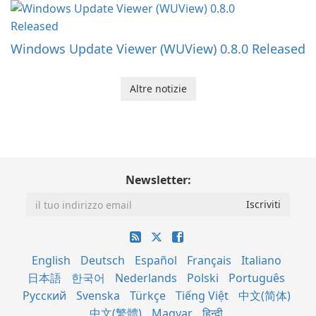
Windows Update Viewer (WUView) 0.8.0 Released
Altre notizie
Newsletter:
English
Deutsch
Español
Français
Italiano
日本語
한국어
Nederlands
Polski
Português
Русский
Svenska
Türkçe
Tiếng Việt
中文(简体)
中文(繁體)
Magyar
हिन्दी