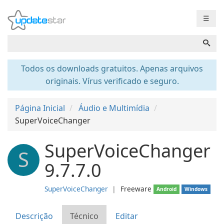
☰
Todos os downloads gratuitos. Apenas arquivos
originais. Vírus verificado e seguro.
Página Inicial
Áudio e Multimídia
SuperVoiceChanger
SuperVoiceChanger
S
9.7.7.0
SuperVoiceChanger
❘
Freeware
Android
Windows
Descrição
Técnico
Editar