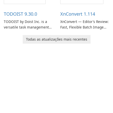
access information across
track of important
multiple devices.
information.
TODOIST 9.30.0
XnConvert 1.114
TODOIST by Doist Inc. is a
XnConvert — Editor’s Review:
versatile task management
Fast, Flexible Batch Image
tool designed to help
Converter for Windows,
individuals and teams
macOS and Linux XnConvert
Todas as atualizações mais recentes
organize their work and
is a polished, cross-platform
increase productivity.
batch image processor from
XnSoft that balances depth
and simplicity.