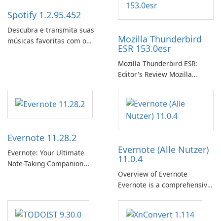
Spotify 1.2.95.452
Descubra e transmita suas
Mozilla Thunderbird
músicas favoritas com o
ESR 153.0esr
Spotify.
Mozilla Thunderbird ESR:
Editor's Review Mozilla
Thunderbird ESR (Extended
Support Release) is the long-
term support channel of the
Thunderbird desktop email
client designed for
Evernote 11.28.2
organizations and users who
Evernote (Alle Nutzer)
need predictable …
Evernote: Your Ultimate
11.0.4
Note-Taking Companion
Overview of Evernote
Evernote, developed by
Evernote is a comprehensive
EverNote Corp., is a versatile
note-taking and organization
note-taking application that
software designed to help
helps users capture ideas,
users capture, organize, and
organize to-do lists, and keep