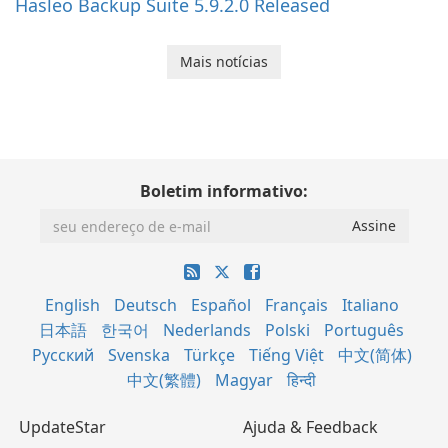
Hasleo Backup Suite 5.9.2.0 Released
Mais notícias
Boletim informativo:
English
Deutsch
Español
Français
Italiano
日本語
한국어
Nederlands
Polski
Português
Русский
Svenska
Türkçe
Tiếng Việt
中文(简体)
中文(繁體)
Magyar
हिन्दी
UpdateStar
Ajuda & Feedback